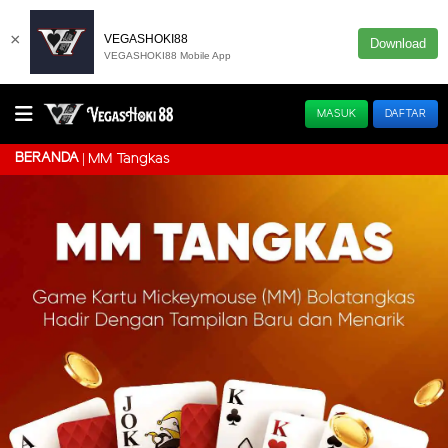
×
VEGASHOKI88
Download
VEGASHOKI88 Mobile App
MASUK
DAFTAR
BERANDA
MM Tangkas